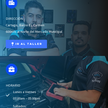
DIRECCIÓN
Cartago, Barrio EL Carmen
600mts al Norte del Mercado Municipal
IR AL TALLER
HORARIO
Lunes a Viernes
07:00am – 05:00pm
Sábados: