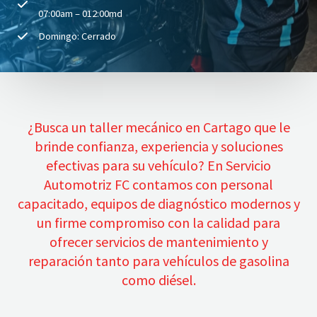
07:00am – 012:00md
Domingo: Cerrado
¿Busca un taller mecánico en Cartago que le
brinde confianza, experiencia y soluciones
efectivas para su vehículo? En Servicio
Automotriz FC contamos con personal
capacitado, equipos de diagnóstico modernos y
un firme compromiso con la calidad para
ofrecer servicios de mantenimiento y
reparación tanto para vehículos de gasolina
como diésel.